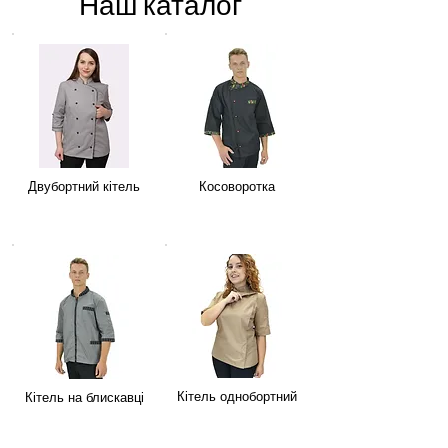
Наш каталог
Двубортний кітель
Косоворотка
Кітель однобортний
Кітель на блискавці