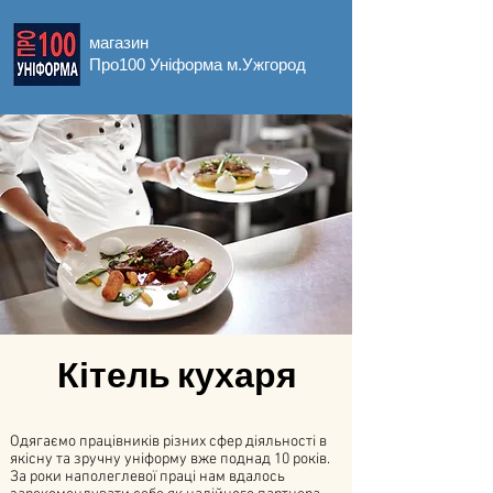
магазин
Про100 Уніформа м.Ужгород
Кітель кухаря
Одягаємо працівників різних сфер діяльності в
якісну та зручну уніформу вже поднад 10 років.
За роки наполеглевої праці нам вдалось