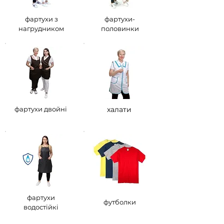
фартухи з
фартухи-
нагрудником
половинки
фартухи двойні
халати
фартухи
футболки
водостійкі