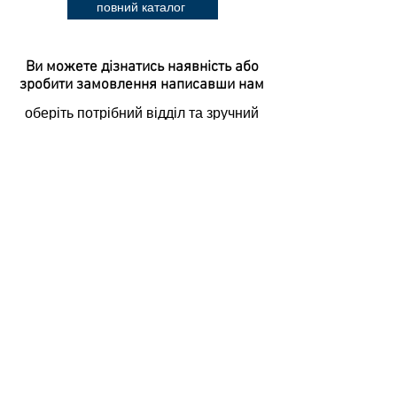
повний каталог
Ви можете дізнатись наявність або
зробити замовлення
написавши нам
оберіть потрібний відділ та зручний
для вас канал спілкування і натисніть
потрібне
Контакти магазину спецодягу
для роздрібних покупців магазину
в
м.Ужгород