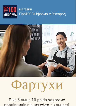
магазин
Про100 Уніформа м.Ужгород
Фартухи
Вже більше 10 років одягаємо
працівників різних сфер діяльності