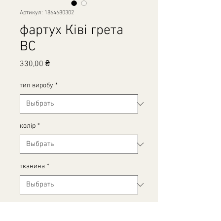
Артикул: 1864680302
фартух Ківі грета
ВС
Цена
330,00 ₴
тип виробу
*
колір
*
тканина
*
Розмір
*