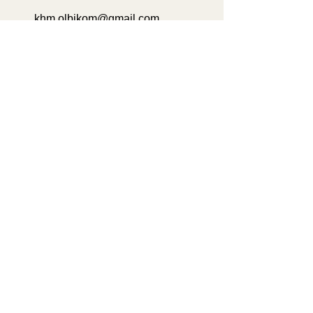
khm.olbikom@gmail.com
для покупців он-лайн магазину з
доставкою по Україні
+38 (095) 08-095-08
+38 (067) 382-93-50
відділ корпоративних клієнтів та
безготівкової оплати