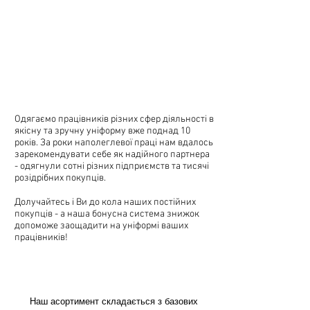
Одягаємо працівників різних сфер діяльності в
якісну та зручну уніформу вже поднад 10
років. За роки наполеглевої праці нам вдалось
зарекомендувати себе як надійного партнера
- одягнули сотні різних підприємств та тисячі
розідрібних покупців.
Долучайтесь і Ви до кола наших постійних
покупців - а наша бонусна система знижок
допоможе заощадити на уніформі ваших
працівників!
Наш асортимент складається з базових