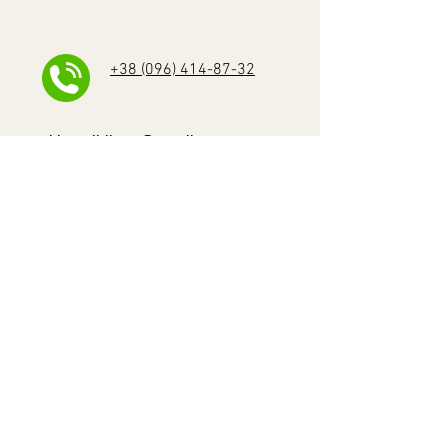
+38 (096) 414-87-32
khm.olbikom@gmail.com
для покупців он-лайн магазину з
доставкою по Україні
+38 (095) 08-095-08
+38 (067) 382-93-50